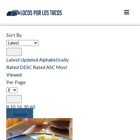
Sort By
Latest
Updated
Alphabetically
Rated DESC
Rated ASC
Most
Viewed
Per Page
8
10
16
30
60
Saved