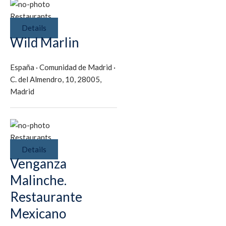
Restaurants
Details
Wild Marlin
España
·
Comunidad de Madrid
·
C. del Almendro, 10, 28005,
Madrid
Restaurants
Details
Venganza
Malinche.
Restaurante
Mexicano